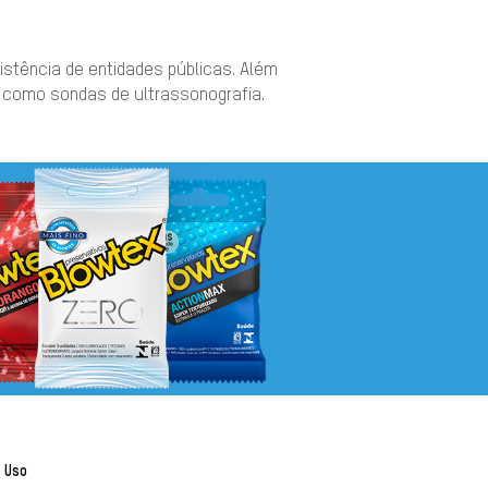
stência de entidades públicas. Além
, como sondas de ultrassonografia.
 Uso