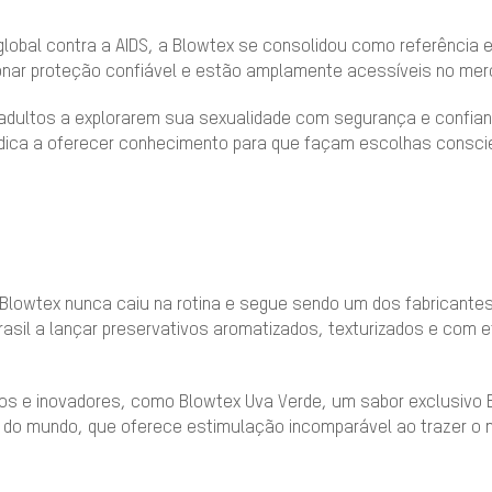
 global contra a AIDS, a Blowtex se consolidou como referência
onar proteção confiável e estão amplamente acessíveis no mer
e adultos a explorarem sua sexualidade com segurança e confia
ica a oferecer conhecimento para que façam escolhas consci
Blowtex nunca caiu na rotina e segue sendo um dos fabricantes
Brasil a lançar preservativos aromatizados, texturizados e com 
os e inovadores, como Blowtex Uva Verde, um sabor exclusivo B
o do mundo, que oferece estimulação incomparável ao trazer o 