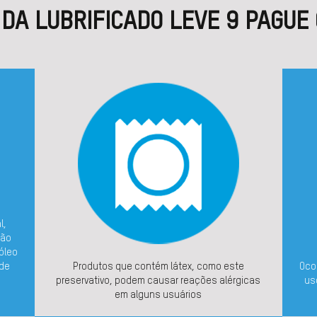
 DA LUBRIFICADO LEVE 9 PAGUE 
l,
Não
 óleo
ode
Produtos que contém látex, como este
Oco
preservativo, podem causar reações alérgicas
us
em alguns usuários