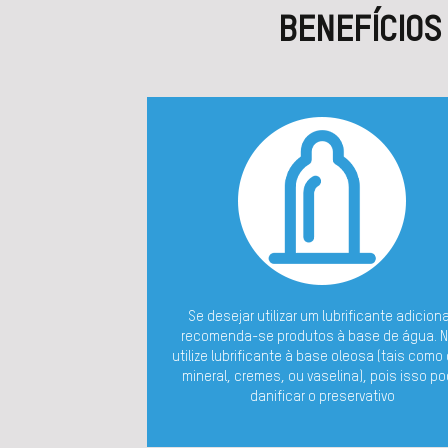
BENEFÍCIOS
Se desejar utilizar um lubrificante adiciona
recomenda-se produtos à base de água. 
utilize lubrificante à base oleosa (tais como
mineral, cremes, ou vaselina), pois isso p
danificar o preservativo