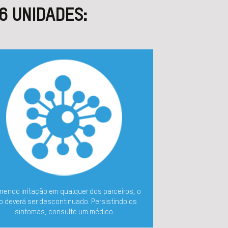
6 UNIDADES:
rrendo irritação em qualquer dos parceiros, o
o deverá ser descontinuado. Persistindo os
sintomas, consulte um médico